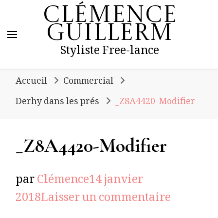
Clémence
Guillerm
Styliste Free-lance
Accueil
Commercial
Derhy dans les prés
_Z8A4420-Modifier
_Z8A4420-Modifier
par
Clémence
14 janvier
sur
2018
Laisser un commentaire
_Z8A442