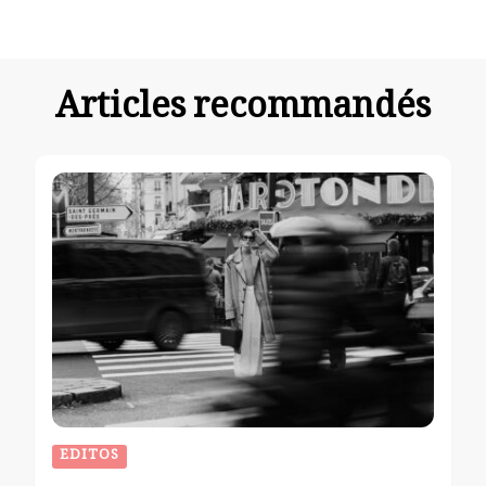
d’article
Articles recommandés
EDITOS