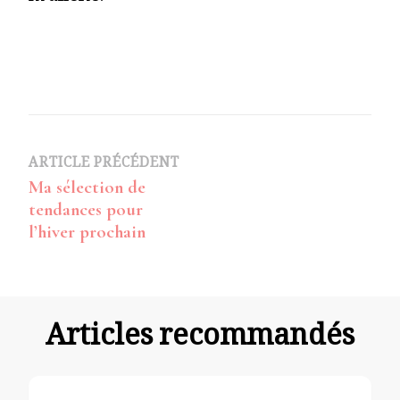
Navigation
ARTICLE PRÉCÉDENT
Ma sélection de
d’article
tendances pour
l’hiver prochain
Articles recommandés