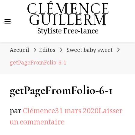
Clémence
Guillerm
Styliste Free-lance
Accueil
Editos
Sweet baby sweet
getPageFromFolio-6-1
getPageFromFolio-6-1
par
Clémence
31 mars 2020
Laisser
sur
un commentaire
getPageFromFolio-