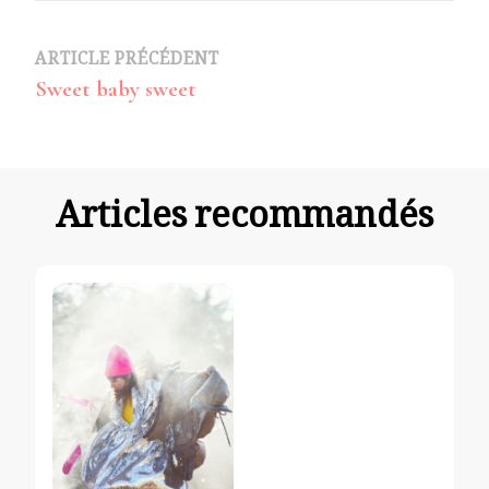
Navigation
ARTICLE PRÉCÉDENT
Sweet baby sweet
d’article
Articles recommandés