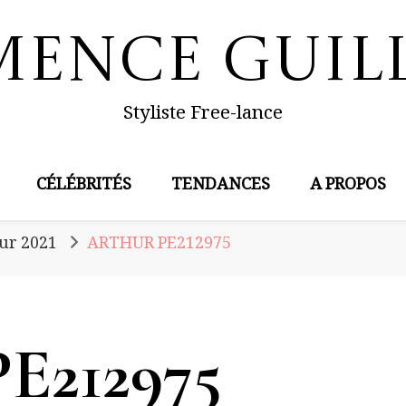
mence Guil
Styliste Free-lance
CÉLÉBRITÉS
TENDANCES
A PROPOS
ur 2021
ARTHUR PE212975
212975