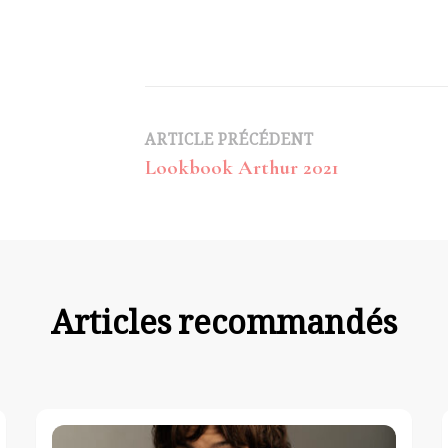
Navigation
ARTICLE PRÉCÉDENT
Lookbook Arthur 2021
d’article
Articles recommandés