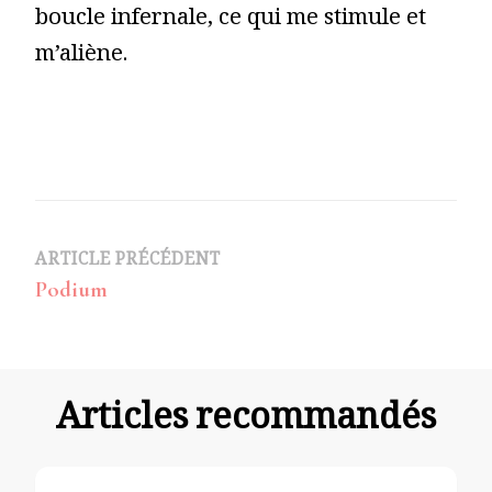
boucle infernale, ce qui me stimule et
m’aliène.
Navigation
ARTICLE PRÉCÉDENT
Podium
d’article
Articles recommandés