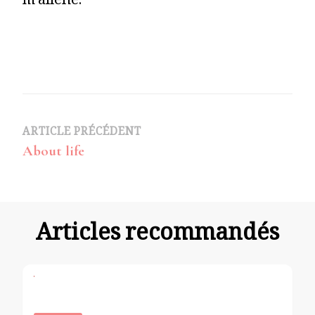
m’aliène.
Navigation
ARTICLE PRÉCÉDENT
About life
d’article
Articles recommandés