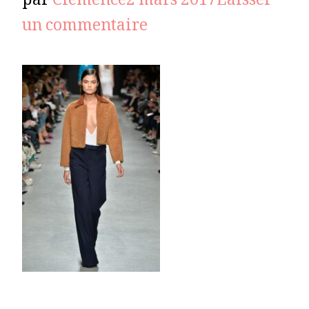
par
Clémence
2 mars 2017
Laisser
sur
un commentaire
GUY
LAROCHE