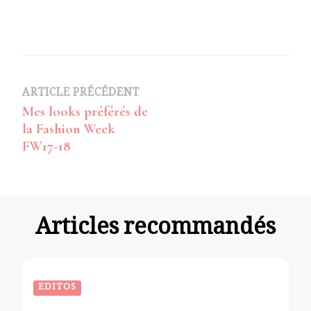
Navigation
ARTICLE PRÉCÉDENT
Mes looks préférés de
d’article
la Fashion Week
FW17-18
Articles recommandés
EDITOS