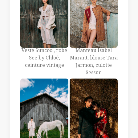
Veste Suncoo , robe
Manteau Isabel
See by Chloé,
Marant, blouse Tara
ceinture vintage
Jarmon, culotte
Sessun