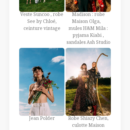
Veste Suncoo , robe
Madison : robe
See by Chloé,
Maison Olga,
ceinture vintage
mules H&M Mila :
pyjama Kiabi ,
sandales Ash Studio
Jean Polder
Robe Shiazy Chen,
culotte Maison