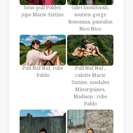
Sous-pull Polder,
Gilet Inouïtoosh,
jupe Marie-Sixtine
soutien-gorge
Roseanna, pantalon
Nico Nico
Pull Naf Naf, robe
Pull Naf Naf ,
Pablo
culotte Marie
Sixtine, sandales
Minorquines,
Madison : robe
Pablo