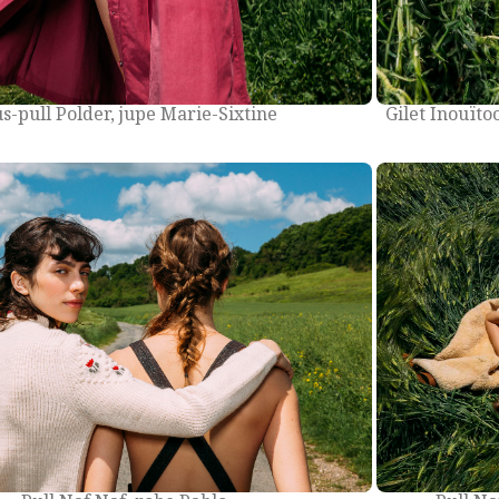
s-pull Polder, jupe Marie-Sixtine
Gilet Inouïto