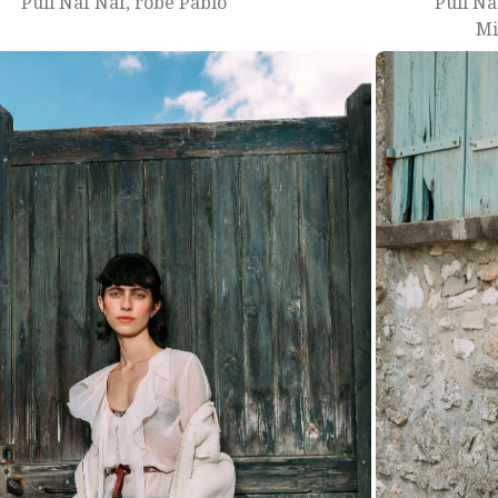
Pull Naf Naf, robe Pablo
Pull Na
Mi