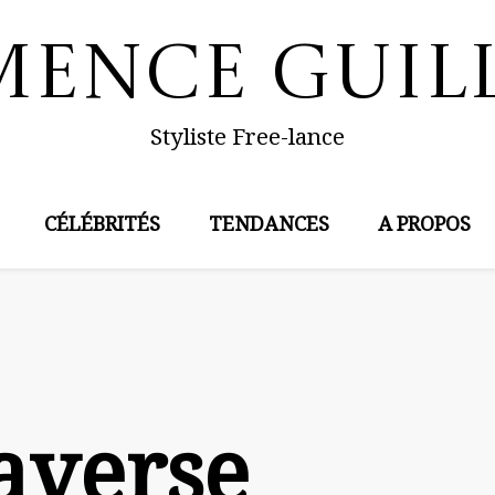
mence Guil
Styliste Free-lance
CÉLÉBRITÉS
TENDANCES
A PROPOS
averse