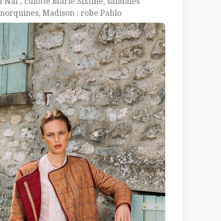
f Naf , culotte Marie Sixtine, sandales
norquines, Madison : robe Pablo