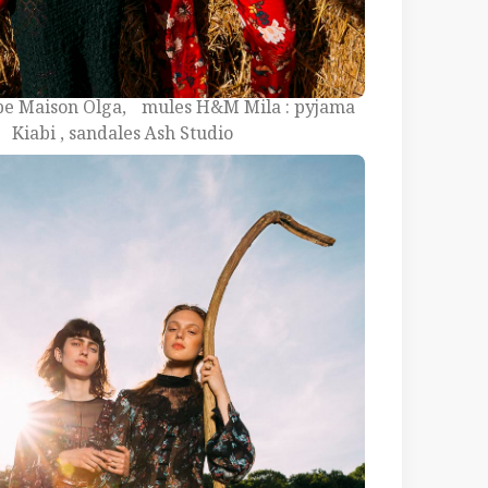
be Maison Olga, mules H&M Mila : pyjama
Kiabi , sandales Ash Studio