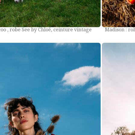
oo , robe See by Chloé, ceinture vintage
Madison : ro