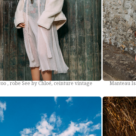
Manteau Is
oo , robe See by Chloé, ceinture vintage